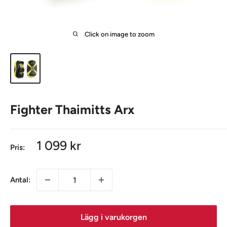
Click on image to zoom
Fighter Thaimitts Arx
Sale
1 099 kr
Pris:
Sale
price
price
Antal:
Lägg i varukorgen