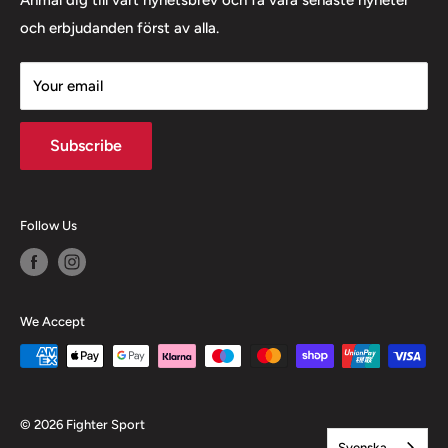
Mail: info@fighter-sport.com
och erbjudanden först av alla.
Tele: 0707831727
Your email
Org. nr.: 559429-7128
Subscribe
Follow Us
We Accept
© 2026 Fighter Sport
Svenska