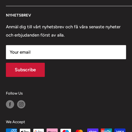
128 30 Skarpnäck
Retur och byte
Måndag - Fredag 09:00 - 16:00
Lager/Pick-Up Point
NYHETSBREV
Bli klubbkund
Cookies
Anmäl dig till vårt nyhetsbrev och få våra senaste nyheter
Mail: info@fighter-sport.com
och erbjudanden först av alla.
Tele: 0707831727
Your email
Org. nr.: 559429-7128
Subscribe
Follow Us
We Accept