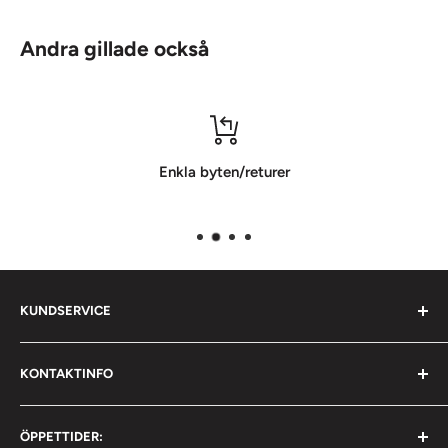
Andra gillade också
Enkla byten/returer
KUNDSERVICE
Om oss
KONTAKTINFO
Kontakta oss
Upphämtning
Postadress:
ÖPPETTIDER:
Flygfältsgatan 9
Köpvillkor