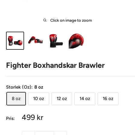
Click on image to zoom
Fighter Boxhandskar Brawler
Storlek (Oz):
8 oz
8 oz
10 oz
12 oz
14 oz
16 oz
Sale
499 kr
Pris:
Sale
price
price