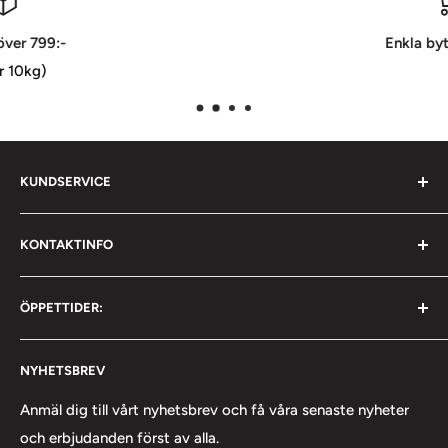
Enkla byten/returer
KUNDSERVICE
Om oss
KONTAKTINFO
Kontakta oss
Upphämtning
Postadress:
ÖPPETTIDER:
Flygfältsgatan 9
Köpvillkor
128 30 Skarpnäck
Retur och byte
Måndag - Fredag 09:00 - 16:00
Lager/Pick-Up Point
NYHETSBREV
Bli klubbkund
Cookies
Anmäl dig till vårt nyhetsbrev och få våra senaste nyheter
Mail: info@fighter-sport.com
och erbjudanden först av alla.