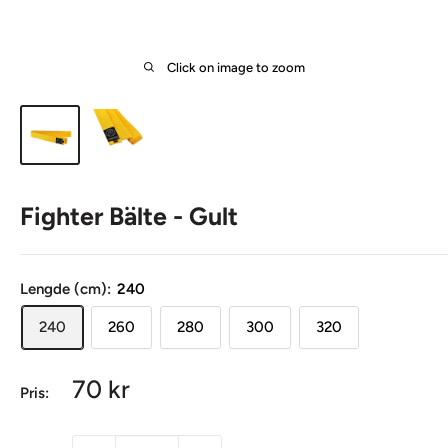
Click on image to zoom
Fighter Bälte - Gult
Lengde (cm):
240
240
260
280
300
320
Sale
70 kr
Pris:
Sale
price
price